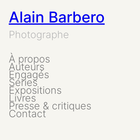
Alain Barbero
Aller
au
Photographe
contenu
À propos
Auteurs
Engagés
Séries
Expositions
Livres
Presse & critiques
Contact