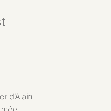
st
er d’Alain
irmée
.