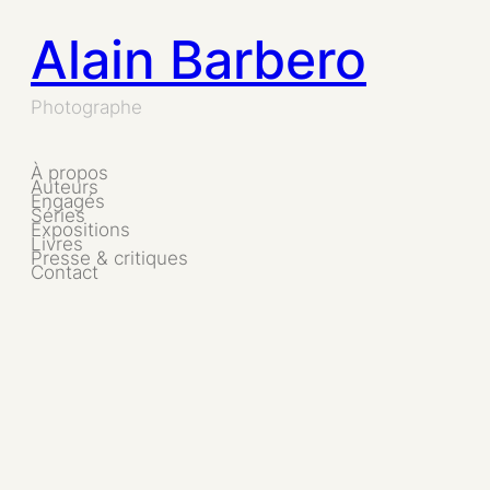
Alain Barbero
Aller
au
Photographe
contenu
À propos
Auteurs
Engagés
Séries
Expositions
Livres
Presse & critiques
Contact