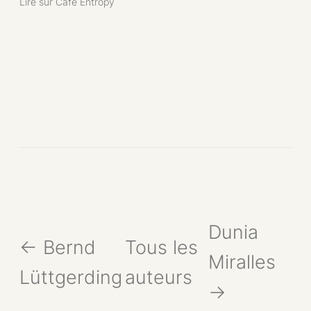
Lire sur Café Entropy
Dunia
← Bernd
Tous les
Miralles
Lüttgerding
auteurs
→